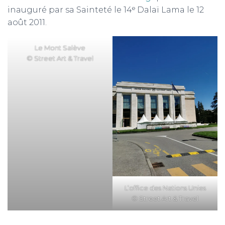
inauguré par sa Sainteté le 14ᵉ Dalaï Lama le 12
août 2011.
Le Mont Salève
© Street Art & Travel
L’office des Nations Unies
© Street Art & Travel