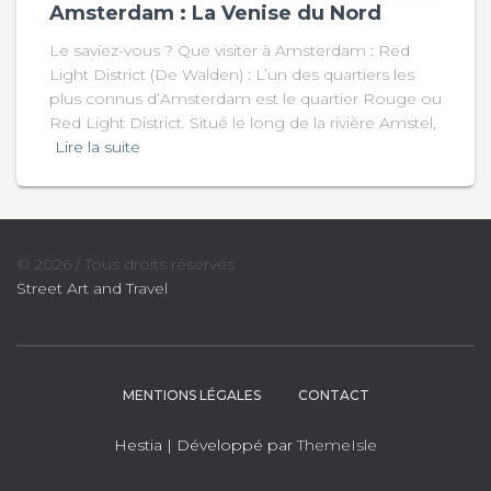
Amsterdam : La Venise du Nord
Le saviez-vous ? Que visiter à Amsterdam : Red
Light District (De Walden) : L’un des quartiers les
plus connus d’Amsterdam est le quartier Rouge ou
Red Light District. Situé le long de la rivière Amstel,
Lire la suite
© 2026 / Tous droits réservés
Street Art and Travel
MENTIONS LÉGALES
CONTACT
Hestia | Développé par
ThemeIsle