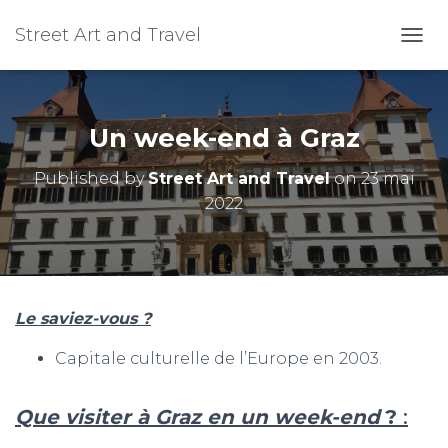
Street Art and Travel
OUVR
Un week-end à Graz
Published by
Street Art and Travel
on
23 mai
2022
Le saviez-vous ?
Capitale culturelle de l’Europe en 2003.
Que visiter à Graz en un week-end
?
: