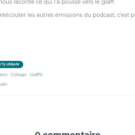
ous raconte ce qui l’a poussé vers le graff.
réécouter les autres émissions du podcast, c’est p
T)) URBAIN
sion
Collage
Graffiti
bain
0 commentaire