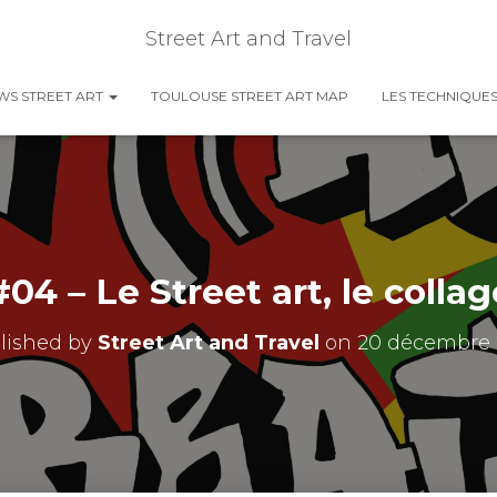
Street Art and Travel
EWS STREET ART
TOULOUSE STREET ART MAP
LES TECHNIQUES
04 – Le Street art, le collage
lished by
Street Art and Travel
on
20 décembre 