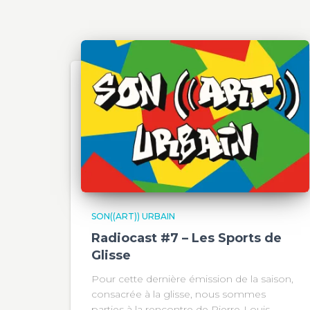
SON((ART)) URBAIN
Radiocast #7 – Les Sports de
Glisse
Pour cette dernière émission de la saison,
consacrée à la glisse, nous sommes
parties à la rencontre de Pierre-Louis,