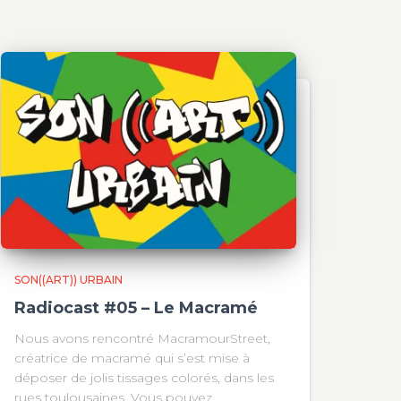
SON((ART)) URBAIN
Radiocast #05 – Le Macramé
Nous avons rencontré MacramourStreet,
créatrice de macramé qui s’est mise à
déposer de jolis tissages colorés, dans les
rues toulousaines. Vous pouvez