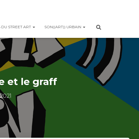
 DU STREET ART
SON((ART)) URBAIN
 et le graff
2021