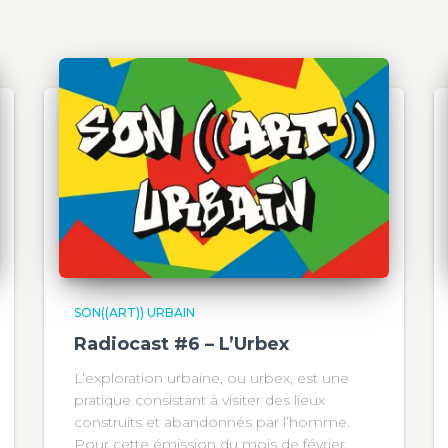
SON((ART)) URBAIN
Radiocast #6 – L’Urbex
L’exploration urbaine, ou urbex, est une
pratique consistant à visiter des lieux
construits et abandonnés par l’homme.
Pour cette émission du mois de février,