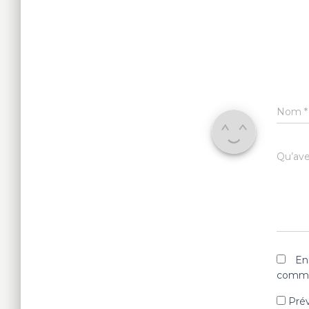
Nom
*
Qu’avez
En
comme
Prév