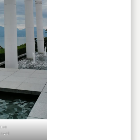
que
ravel