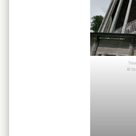
Tou
© St