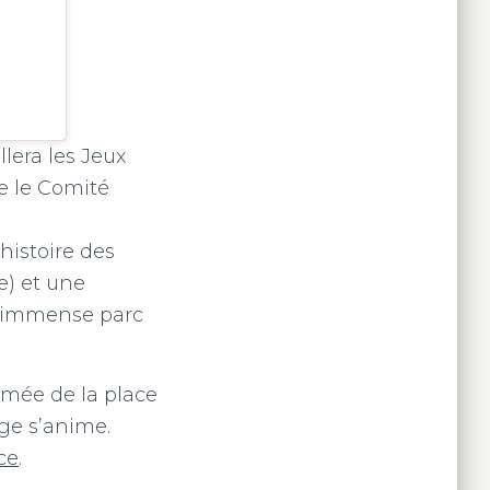
lera les Jeux
e le Comité
’histoire des
e) et une
un immense parc
imée de la place
oge s’anime.
ice
.