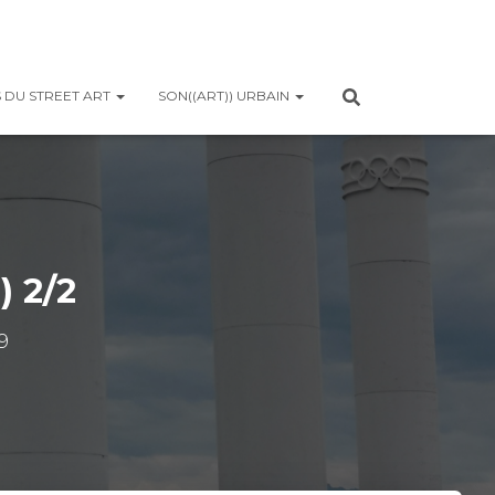
 DU STREET ART
SON((ART)) URBAIN
) 2/2
9