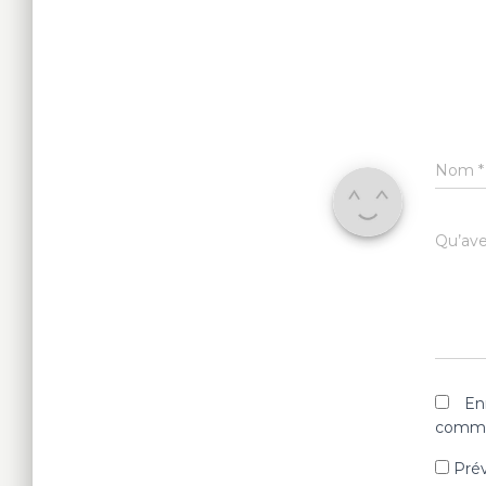
Nom
*
Qu’avez
En
comme
Prév