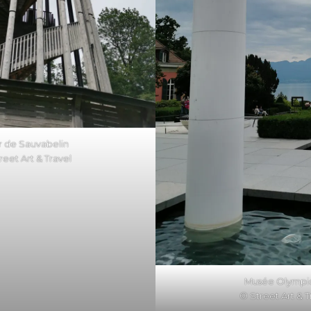
r de Sauvabelin
reet Art & Travel
Musée Olympi
© Street Art & T