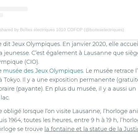
 shared by Boîtes électriques 1010 COFOP (@boiteselectriques)
 dit Jeux Olympiques. En janvier 2020, elle accueil
a jeunesse. C’est également à Lausanne que sièg
ympique (CIO).
e
musée des Jeux Olympiques
. Le musée retrace l
à Tokyo. Il y a une exposition permanente (gratuit
raire (payante). En plus du musée, il y a aussi 
lac.
 obligé lorsque l’on visite Lausanne, l’horloge an
is 1964, toutes les heures, entre 9 h à 19 h, l’horl
orloge se trouve
la fontaine et la statue de la Just