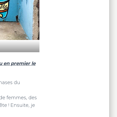
u en premier le
phases du
s de femmes, des
e ! Ensuite, je