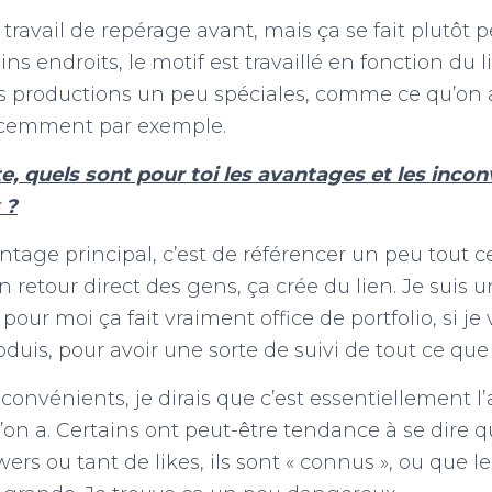
n travail de repérage avant, mais ça se fait plutôt
ins endroits, le motif est travaillé en fonction du l
 productions un peu spéciales, comme ce qu’on a 
écemment par exemple.
te, quels sont pour toi les avantages et les inco
 ?
antage principal, c’est de référencer un peu tout 
 un retour direct des gens, ça crée du lien. Je sui
our moi ça fait vraiment office de portfolio, si j
duis, pour avoir une sorte de suivi de tout ce que j
onvénients, je dirais que c’est essentiellement l’
’on a. Certains ont peut-être tendance à se dire qu
wers ou tant de likes, ils sont « connus », ou que le