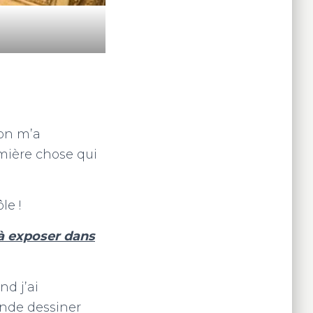
 on m’a
emière chose qui
le !
 à exposer dans
nd j’ai
onde dessiner