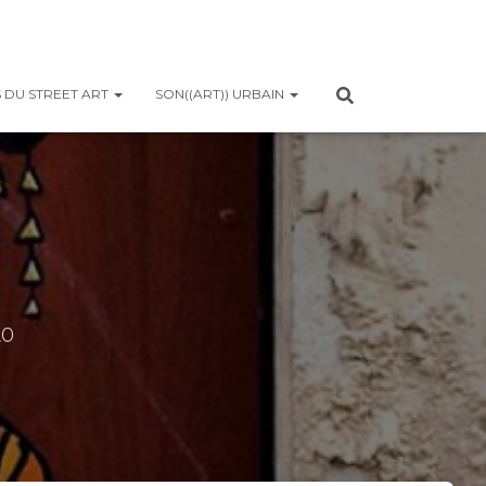
 DU STREET ART
SON((ART)) URBAIN
20