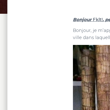
Bonjour
Fklt!
, p
Bonjour, je m’app
ville dans laquel