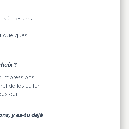
ons à dessins
ait quelques
choix ?
es impressions
rel de les coller
aux qui
ons, y es-tu déjà