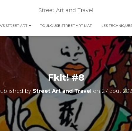
Street Art and Travel
EWS STREET ART
TOULOUSE STREET ART MAP
LES TECHNIQUES
Fklt! #8
ublished by
Street Art and Travel
on
27 août 20