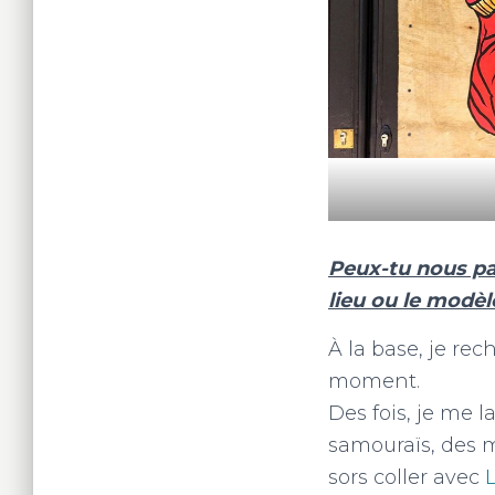
Peux-tu nous par
lieu ou le modèl
À la base, je re
moment.
Des fois, je me 
samouraïs, des m
sors coller avec