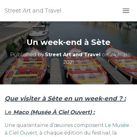
Street Art and Travel
OUVR
Un week-end à Sète
Published by
Street Art and Travel
on
24 mai
2021
Que visiter à Sète en un week-end
?
:
Le
Maco (Musée À Ciel Ouvert) :
Une quarantaine d’œuvres composent
Le Musée
à Ciel Ouvert
, à chaque édition du festival, la