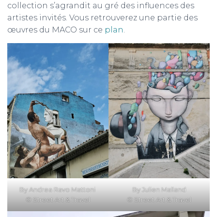
collection s’agrandit au gré des influences des
artistes invités. Vous retrouverez une partie des
œuvres du MACO sur ce
plan
.
By Andrea Ravo Mattoni
By Julien Malland
© Street Art & Travel
© Street Art & Travel