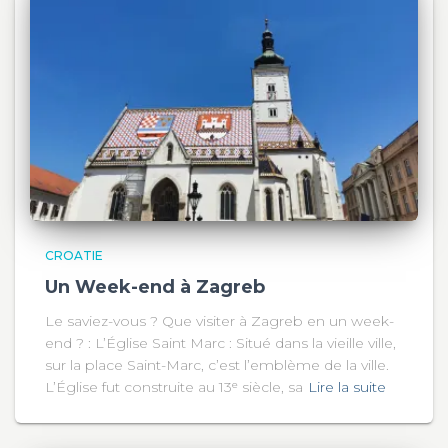
CROATIE
Un Week-end à Zagreb
Le saviez-vous ? Que visiter à Zagreb en un week-
end ? : L’Église Saint Marc : Situé dans la vieille ville,
sur la place Saint-Marc, c’est l’emblème de la ville.
L’Église fut construite au 13ᵉ siècle, sa
Lire la suite