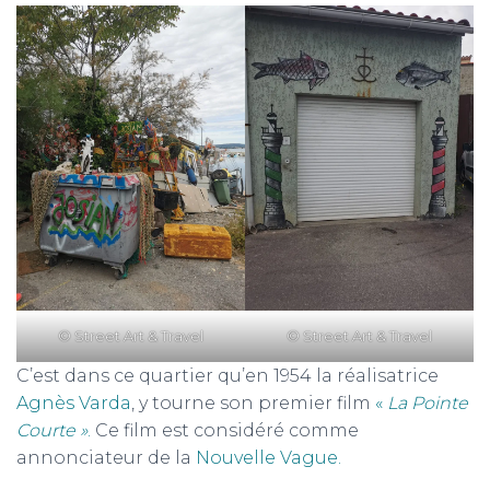
© Street Art & Travel
© Street Art & Travel
C’est dans ce quartier qu’en 1954 la réalisatrice
Agnès Varda
, y tourne son premier film
«
La Pointe
Courte »
.
Ce film est considéré comme
annonciateur de la
Nouvelle Vague.