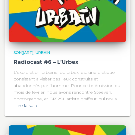
SON((ART)) URBAIN
Radiocast #6 – L’Urbex
L’exploration urbaine, ou urbex, est une pratique
consistant à visiter des lieux construits et
abandonnés par l’homme. Pour cette émission du
mois de février, nous avons rencontré Steeven,
photographe, et GR12SL artiste graffeur, qui nous
Lire la suite