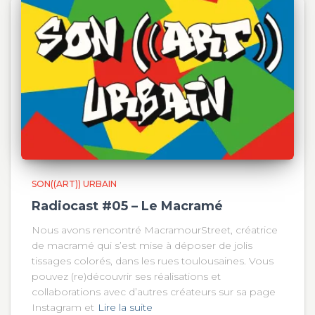
SON((ART)) URBAIN
Radiocast #05 – Le Macramé
Nous avons rencontré MacramourStreet, créatrice
de macramé qui s’est mise à déposer de jolis
tissages colorés, dans les rues toulousaines. Vous
pouvez (re)découvrir ses réalisations et
collaborations avec d’autres créateurs sur sa page
Instagram et
Lire la suite