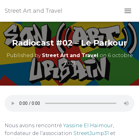
Street Art and Travel
OUVR
Radiocast #02 – Le Parkour
Published by
Street Art and Travel
on
6 octobre
2021
Nous avons rencontré
Yassine El
Haimour
,
fondateur de l’association
StreetJump31
et