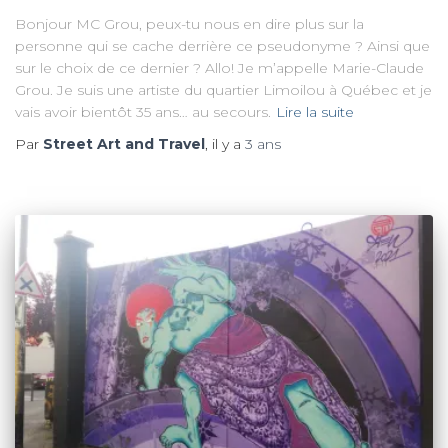
Bonjour MC Grou, peux-tu nous en dire plus sur la
personne qui se cache derrière ce pseudonyme ? Ainsi que
sur le choix de ce dernier ? Allo! Je m’appelle Marie-Claude
Grou. Je suis une artiste du quartier Limoilou à Québec et je
vais avoir bientôt 35 ans… au secours.
Lire la suite
Par
Street Art and Travel
, il y a
3 ans