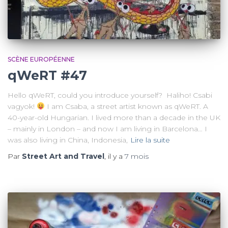
SCÈNE EUROPÉENNE
qWeRT #47
Hello qWeRT, could you introduce yourself? Haliho! Csabi
vagyok!
I am Csaba, a street artist known as qWeRT. A
40-year-old Hungarian. I lived more than a decade in the UK
– mainly in London – and now I am living in Barcelona… I
was also living in China, Indonesia,
Lire la suite
Par
Street Art and Travel
, il y a
7 mois