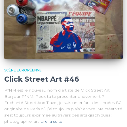
SCÈNE EUROPÉENNE
Click Street Art #46
P*NM est le nouveau nom d’artiste de Click Street Art
Bonjour P*NM. Peux-tu te présenter brièvement ?
Enchanté Street And Travel, je suis un enfant des années 80
originaire de Paris où j’ai toujours plaisir à vivre. Ma créativité
s’est toujours exprimée au travers des arts graphiques :
photographie, art
Lire la suite