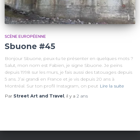
SCÈNE EUROPÉENNE
Sbuone #45
Bonjour Sbuone, peux-tu te présenter en quelques mots ?
Salut, mon nom est Fabien, je signe Sbuone. Je peins
depuis 1998 sur les murs, je fais aussi des tatouages depuis
5 ans. J’ai grandi en France et je vis depuis 20 ans à
Montréal. Sur ton profil Instagram, on peut
Lire la suite
Par
Street Art and Travel
, il y a
2 ans